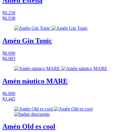
Amén Esteña
$9.250
$6.938
Amén Gin Tonic
$8.690
$6.083
Amén náutico MARE
$6.890
$3.445
Amén Old es cool