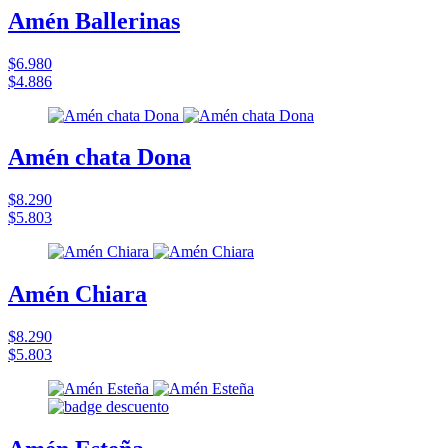
Amén Ballerinas
$6.980
$4.886
Amén chata Dona
$8.290
$5.803
Amén Chiara
$8.290
$5.803