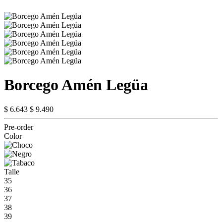
Borcego Amén Legüa
$ 6.643
$ 9.490
Pre-order
Color
Talle
35
36
37
38
39