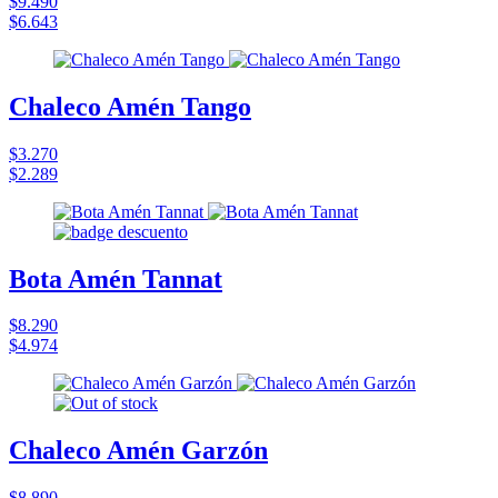
$9.490
$6.643
Chaleco Amén Tango
$3.270
$2.289
Bota Amén Tannat
$8.290
$4.974
Chaleco Amén Garzón
$8.890