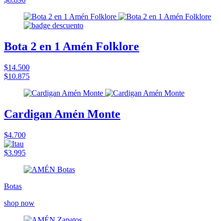
Bota 2 en 1 Amén Folklore
$14.500
$10.875
Cardigan Amén Monte
$4.700
$3.995
Botas
shop now