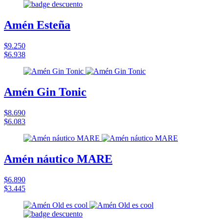
Amén Esteña
$9.250
$6.938
Amén Gin Tonic
$8.690
$6.083
Amén náutico MARE
$6.890
$3.445