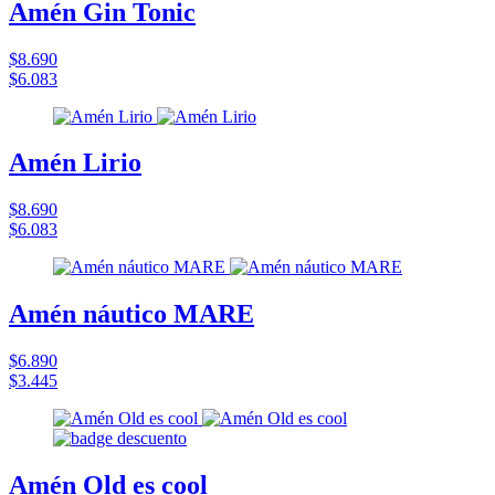
Amén Gin Tonic
$8.690
$6.083
Amén Lirio
$8.690
$6.083
Amén náutico MARE
$6.890
$3.445
Amén Old es cool