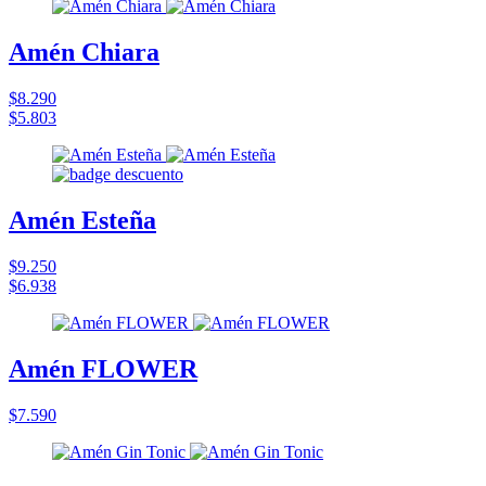
Amén Chiara
$8.290
$5.803
Amén Esteña
$9.250
$6.938
Amén FLOWER
$7.590