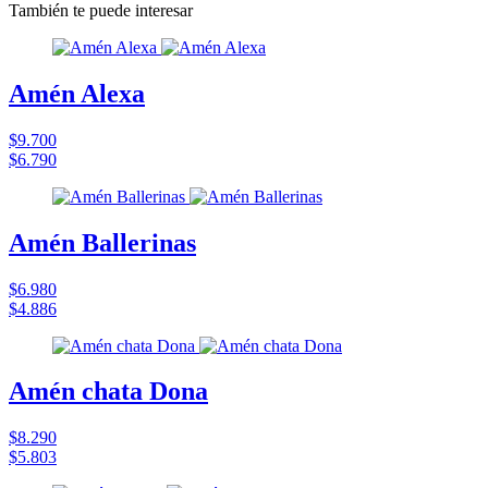
También te puede interesar
Amén Alexa
$9.700
$6.790
Amén Ballerinas
$6.980
$4.886
Amén chata Dona
$8.290
$5.803