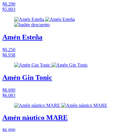
$8.290
$5.803
Amén Esteña
$9.250
$6.938
Amén Gin Tonic
$8.690
$6.083
Amén náutico MARE
$6.890