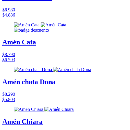
$6.980
$4.886
Amén Cata
$8.790
$6.593
Amén chata Dona
$8.290
$5.803
Amén Chiara