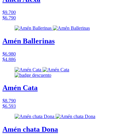
$9.700
$6.790
Amén Ballerinas
$6.980
$4.886
Amén Cata
$8.790
$6.593
Amén chata Dona