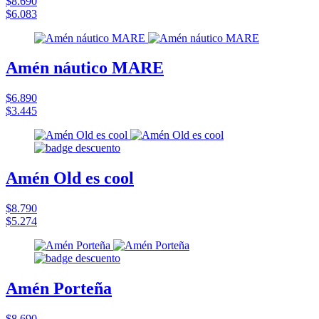
$8.690
$6.083
Amén náutico MARE
$6.890
$3.445
Amén Old es cool
$8.790
$5.274
Amén Porteña
$8.690