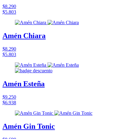
$8.290
$5.803
Amén Chiara
$8.290
$5.803
Amén Esteña
$9.250
$6.938
Amén Gin Tonic