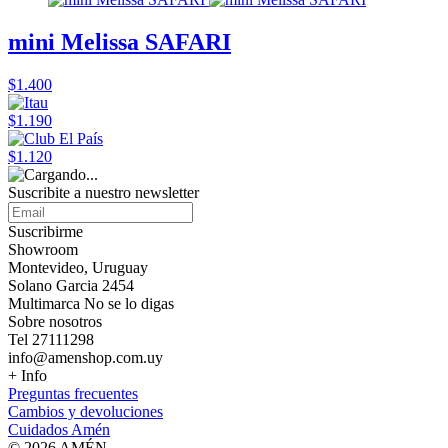
mini Melissa SAFARI
$1.400
$1.190
$1.120
Suscribite a nuestro
newsletter
Suscribirme
Showroom
Montevideo, Uruguay
Solano Garcia 2454
Multimarca No se lo digas
Sobre nosotros
Tel 27111298
info@amenshop.com.uy
+ Info
Preguntas frecuentes
Cambios y devoluciones
Cuidados Amén
© 2026 AMÉN