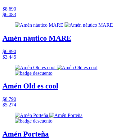
$8.690
$6.083
Amén náutico MARE
$6.890
$3.445
Amén Old es cool
$8.790
$5.274
Amén Porteña