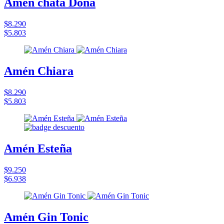
Amén chata Dona
$8.290
$5.803
Amén Chiara
$8.290
$5.803
Amén Esteña
$9.250
$6.938
Amén Gin Tonic