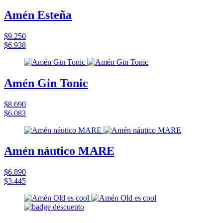
Amén Esteña
$9.250
$6.938
Amén Gin Tonic
$8.690
$6.083
Amén náutico MARE
$6.890
$3.445