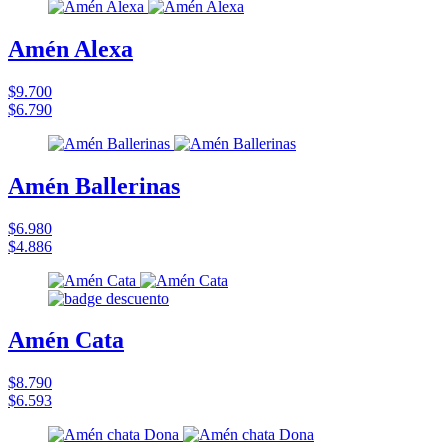
Amén Alexa
$9.700
$6.790
Amén Ballerinas
$6.980
$4.886
Amén Cata
$8.790
$6.593