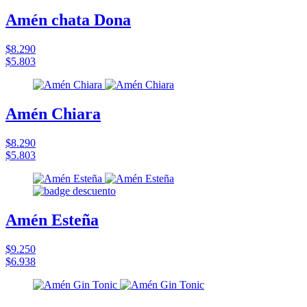
Amén chata Dona
$8.290
$5.803
Amén Chiara
$8.290
$5.803
Amén Esteña
$9.250
$6.938