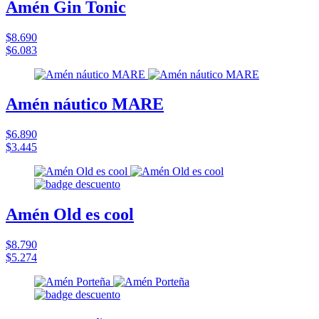
Amén Gin Tonic
$8.690
$6.083
Amén náutico MARE
$6.890
$3.445
Amén Old es cool
$8.790
$5.274