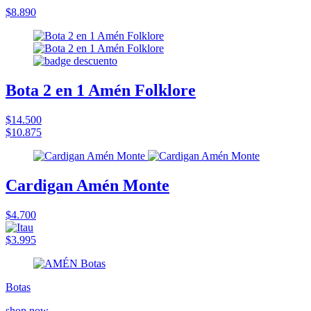
$8.890
Bota 2 en 1 Amén Folklore
$14.500
$10.875
Cardigan Amén Monte
$4.700
$3.995
Botas
shop now