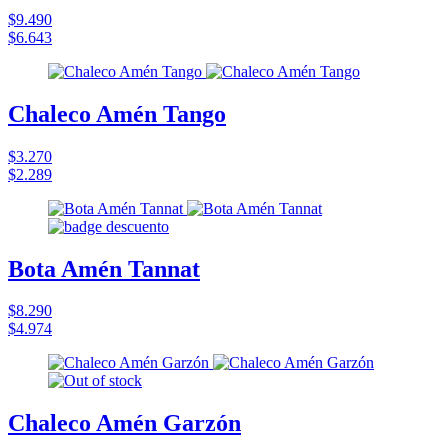
$9.490
$6.643
Chaleco Amén Tango
$3.270
$2.289
Bota Amén Tannat
$8.290
$4.974
Chaleco Amén Garzón