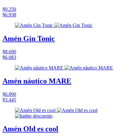
$9.250
$6.938
Amén Gin Tonic
$8.690
$6.083
Amén náutico MARE
$6.890
$3.445
Amén Old es cool