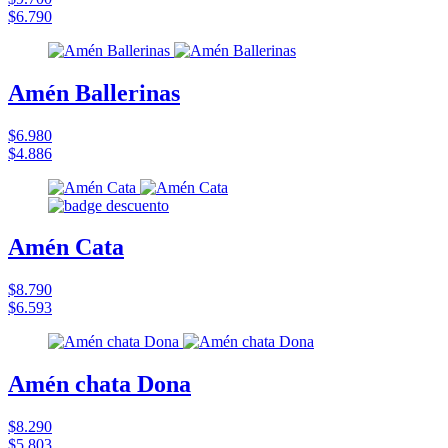
$6.790
Amén Ballerinas
$6.980
$4.886
Amén Cata
$8.790
$6.593
Amén chata Dona
$8.290
$5.803