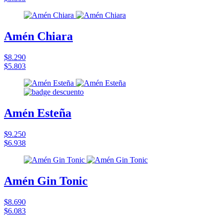
Amén Chiara
$8.290
$5.803
Amén Esteña
$9.250
$6.938
Amén Gin Tonic
$8.690
$6.083