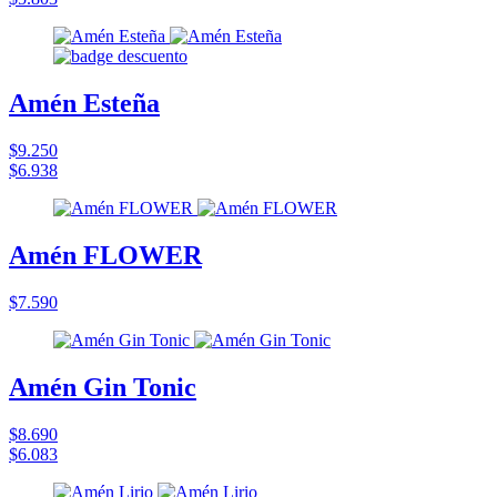
Amén Esteña
$9.250
$6.938
Amén FLOWER
$7.590
Amén Gin Tonic
$8.690
$6.083