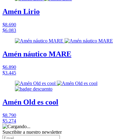
Amén Lirio
$8.690
$6.083
Amén náutico MARE
$6.890
$3.445
Amén Old es cool
$8.790
$5.274
Suscribite a nuestro
newsletter