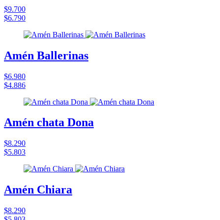
$9.700
$6.790
Amén Ballerinas
$6.980
$4.886
Amén chata Dona
$8.290
$5.803
Amén Chiara
$8.290
$5.803