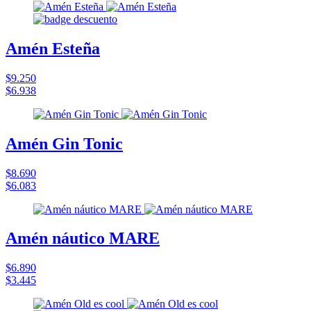
Amén Esteña
$9.250
$6.938
Amén Gin Tonic
$8.690
$6.083
Amén náutico MARE
$6.890
$3.445