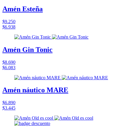
Amén Esteña
$9.250
$6.938
Amén Gin Tonic
$8.690
$6.083
Amén náutico MARE
$6.890
$3.445