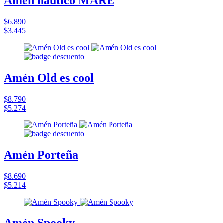
Amén náutico MARE
$6.890
$3.445
Amén Old es cool
$8.790
$5.274
Amén Porteña
$8.690
$5.214
Amén Spooky