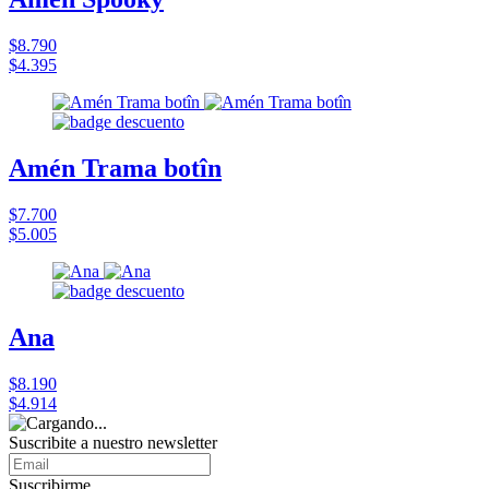
$8.790
$4.395
Amén Trama botîn
$7.700
$5.005
Ana
$8.190
$4.914
Suscribite a nuestro
newsletter
Suscribirme