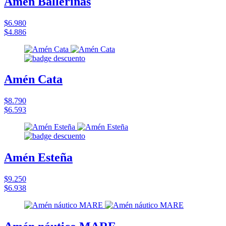
Amén Ballerinas
$6.980
$4.886
Amén Cata
$8.790
$6.593
Amén Esteña
$9.250
$6.938