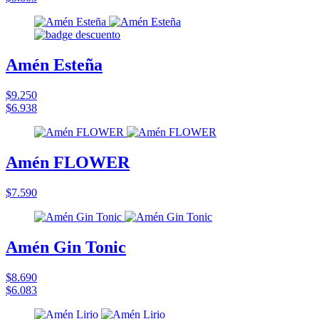
Amén Esteña
$9.250
$6.938
Amén FLOWER
$7.590
Amén Gin Tonic
$8.690
$6.083