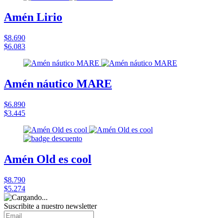
Amén Lirio
$8.690
$6.083
Amén náutico MARE
$6.890
$3.445
Amén Old es cool
$8.790
$5.274
Suscribite a nuestro
newsletter