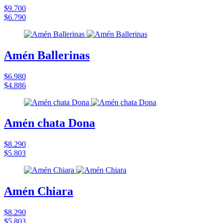
$9.700
$6.790
Amén Ballerinas
$6.980
$4.886
Amén chata Dona
$8.290
$5.803
Amén Chiara
$8.290
$5.803