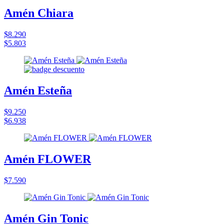
Amén Chiara
$8.290
$5.803
Amén Esteña
$9.250
$6.938
Amén FLOWER
$7.590
Amén Gin Tonic