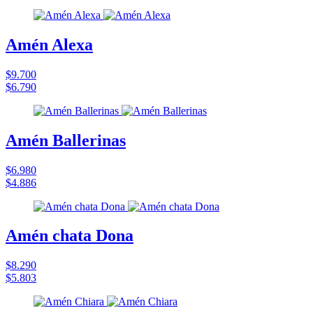
Amén Alexa
$9.700
$6.790
Amén Ballerinas
$6.980
$4.886
Amén chata Dona
$8.290
$5.803