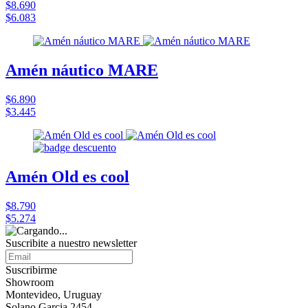
$8.690
$6.083
Amén náutico MARE
$6.890
$3.445
Amén Old es cool
$8.790
$5.274
Suscribite a nuestro
newsletter
Suscribirme
Showroom
Montevideo, Uruguay
Solano Garcia 2454