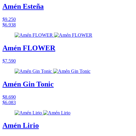
Amén Esteña
$9.250
$6.938
Amén FLOWER
$7.590
Amén Gin Tonic
$8.690
$6.083
Amén Lirio