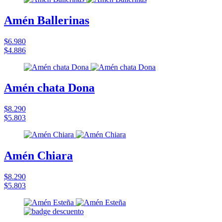
Amén Ballerinas
$6.980
$4.886
Amén chata Dona
$8.290
$5.803
Amén Chiara
$8.290
$5.803