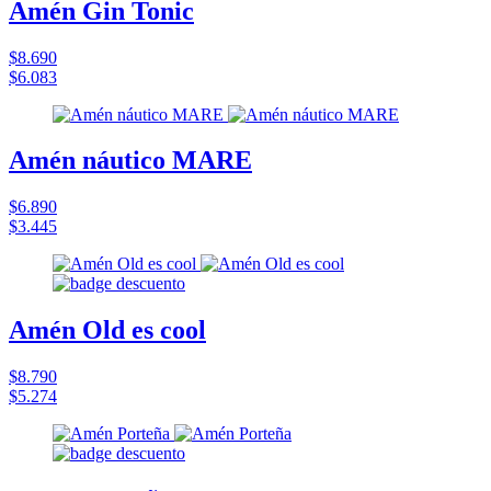
Amén Gin Tonic
$8.690
$6.083
Amén náutico MARE
$6.890
$3.445
Amén Old es cool
$8.790
$5.274