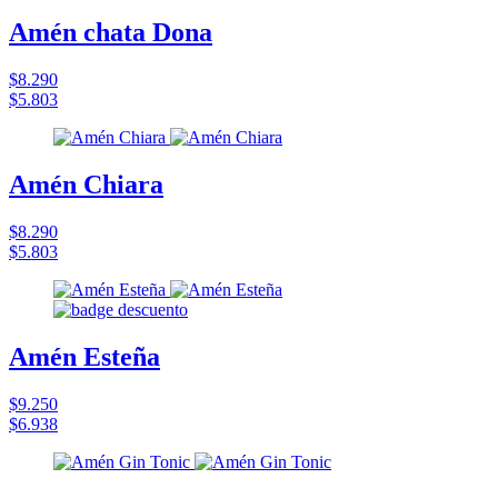
Amén chata Dona
$8.290
$5.803
Amén Chiara
$8.290
$5.803
Amén Esteña
$9.250
$6.938