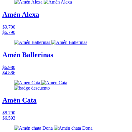
Amén Alexa
$9.700
$6.790
Amén Ballerinas
$6.980
$4.886
Amén Cata
$8.790
$6.593