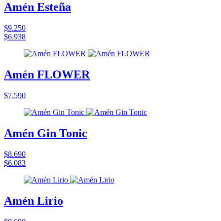
Amén Esteña
$9.250
$6.938
Amén FLOWER
$7.590
Amén Gin Tonic
$8.690
$6.083
Amén Lirio