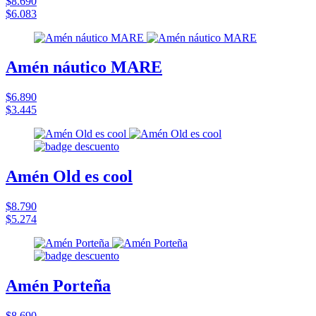
$8.690
$6.083
Amén náutico MARE
$6.890
$3.445
Amén Old es cool
$8.790
$5.274
Amén Porteña
$8.690