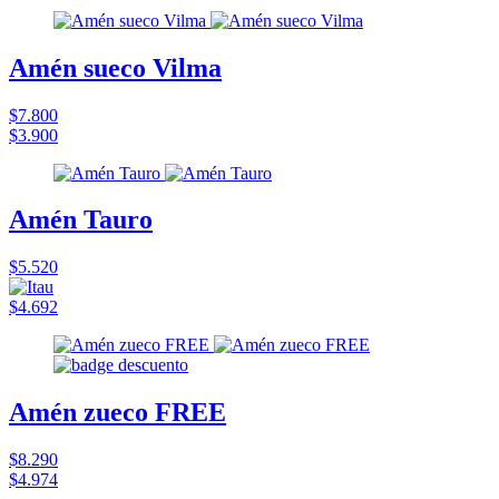
Amén sueco Vilma
$7.800
$3.900
Amén Tauro
$5.520
$4.692
Amén zueco FREE
$8.290
$4.974