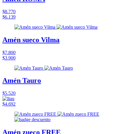
$8.770
$6.139
Amén sueco Vilma
$7.800
$3.900
Amén Tauro
$5.520
$4.692
Amén zueco FREE