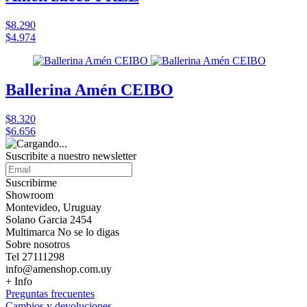
$8.290
$4.974
Ballerina Amén CEIBO
$8.320
$6.656
Suscribite a nuestro
newsletter
Suscribirme
Showroom
Montevideo, Uruguay
Solano Garcia 2454
Multimarca No se lo digas
Sobre nosotros
Tel 27111298
info@amenshop.com.uy
+ Info
Preguntas frecuentes
Cambios y devoluciones